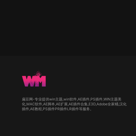
扁豆网-专业提供win主题,win软件,AE插件,PS插件,WIN主题美
化,MAC软件,AE脚本,AE扩展,AE插件合集,E3D,Adobe全家桶,汉化
插件,AE教程,PS插件PR插件LR插件等服务。