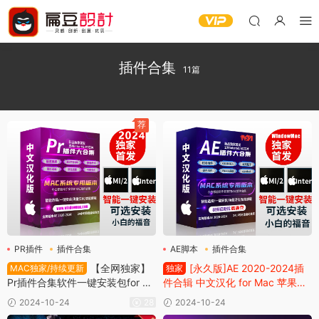
插件合集
11篇
荐
PR插件
插件合集
AE脚本
插件合集
【全网独家】
[永久版]AE 2020-2024插
MAC独家/持续更新
独家
Pr插件合集软件一键安装包for m
件合辑 中文汉化 for Mac 苹果系
ac支持macos 11.x～14.x（支持I
统三维模型光效粒子调色抠像等
2024-10-24
28
2024-10-24
nter/M1/M2芯片）调色转场磨皮
插件一键安装包自动草稿