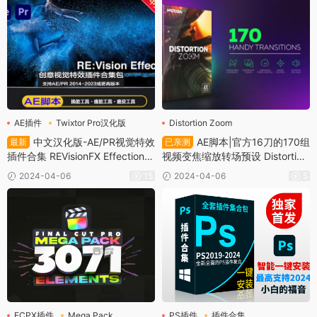
字幕特效支持PR 2021-2024等所
有版本持续更新免费下载
AE插件
Twixtor Pro汉化版
Distortion Zoom
插件合集
Distortion Zoom Transitions
中文汉化版-AE/PR视觉特效
AE脚本|官方16刀的170组
最新
已亲测
插件合集
插件合集 REVisionFX Effections
视频变焦缩放转场预设 Distortion
Plus v23.08 Win和英文MAC一键
Zoom Transitions含教程一键安装
2024-04-06
15
2024-04-06
5
安装（含Twixtor/Flicker/RSMB
插件）
FCPX插件
Mega Pack
PS插件
插件合集