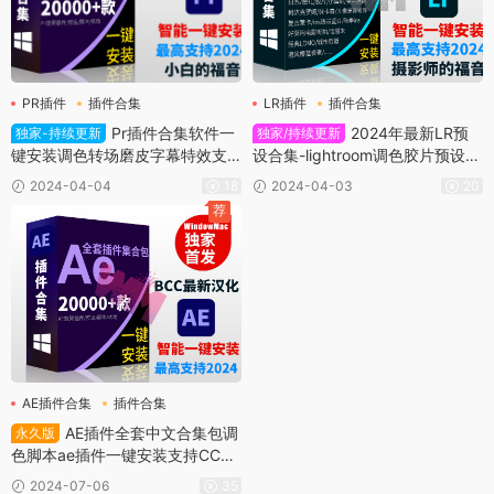
PR插件
插件合集
LR插件
插件合集
Pr插件合集软件一
2024年最新LR预
独家-持续更新
独家/持续更新
键安装调色转场磨皮字幕特效支
设合集-lightroom调色胶片预设/
持CC 2020 2021 2022 2023 20
日系/复古/人像精修 一键安装WI
2024-04-04
18
2024-04-03
20
24[windows]
N版
荐
AE插件合集
插件合集
AE插件全套中文合集包调
永久版
色脚本ae插件一键安装支持CC20
19 2020 2021 2022 2023 2024
2024-07-06
35