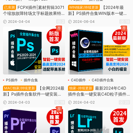
插件合集
FCPX插件|素材剪辑3071
【2024年最
已亲测
WIN独家/持续更新
个缩放故障转场文字标题效果特
新】PS插件合集WIN版本一键安
效合集包 LenoFX Mega Pack
装版支持PS 2019-2024 PS Plug
2024-04-04
2
2024-06-04
18
-ins Suite包含Nik套装/Exposure
荐
荐
X7胶片/Snap Art眼睛糖果滤镜/
降噪/DR5/磨皮美颜/抠图/证件照/
调色预设等插件
PS插件
插件合集
C4D插件
C4D插件合集
插件合集
【全网2024最
最新2024年C4D
MAC独家/持续更新
独家-持续更新
新】Ps插件合集软件一键安装包f
插件合集一键安装C4D粒子插件
or mac包含Nik套装/Exposure X
流体OC渲染材质素材包支持R19-
2024-04-03
18
2024-04-02
20
7胶片/Snap Art眼睛糖果滤镜/降
2024[windows]
荐
噪/DR5/磨皮美颜/抠图/证件照/调
色预设等插件一键安装包支持PS
2021-2024 PS Plug-ins Suite等
所有版本持续更新免费下载