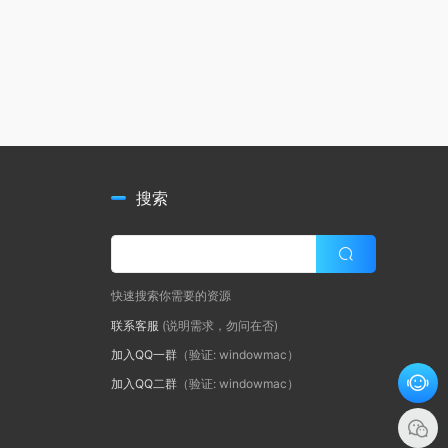
搜索
快速搜索你需要的资源
联系客服
(说明需求，勿问在否)
加入QQ一群
（验证: windowmac）
加入QQ二群
（验证: windowmac）