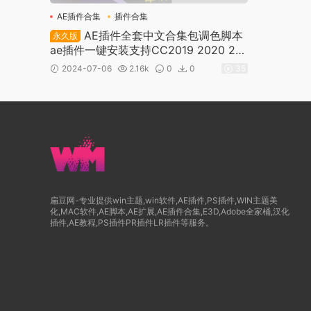
AE插件合集
插件合集
AE插件全套中文合集包调色脚本
永久版
ae插件一键安装支持CC2019 2020 20
21 2022 2023 2024（WINDOW）
2024-07-06
2.16k
0
0
35
扁豆网-专业提供win主题,win软件,AE插件,PS插件,WIN主题美
化,MAC软件,AE脚本,AE扩展,AE插件合集,E3D,Adobe全家桶,汉化
插件,AE教程,PS插件PR插件LR插件等服务。